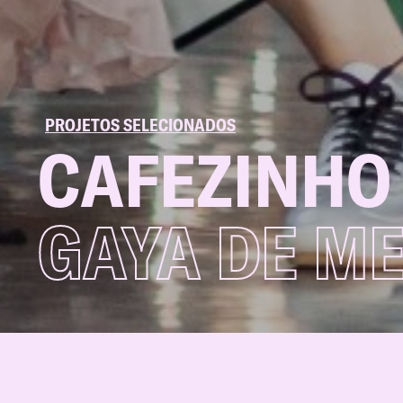
PROJETOS SELECIONADOS
CAFEZINHO
GAYA DE M
Cafezinho
é uma reflexão multigeracio